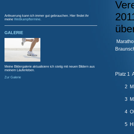
Ver
201
Anfeuerung kann ich immer gut gebrauchen. Hier findet ihr
meine
Wettkampftermine
.
übe
GALERIE
Marathon
Braunsc
Meine Bildergalerie aktualisiere ich stetig mit neuen Bildern aus
meinem Läuferleben.
Platz 
Zur Galerie
2 MIC
3 MAR
4 OLI
5 HEI