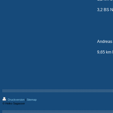
3,2 
2
Andr
9,65
Druckversion
|
Sitemap
© Heiko Sagasser