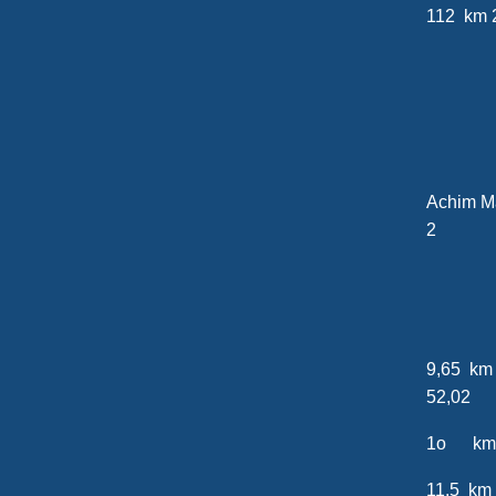
112 km
20
Achi
2
9,65
52,02
1o km
11,5