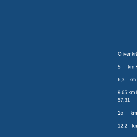
20
Oliv
5 km
6,3 k
9.6
57,31
1o k
12,2 