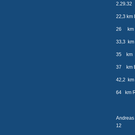
2.29.32
22,3 k
26 km 
33,3 k
35 km B
37 km
42,2 k
64 
20
Andr
12