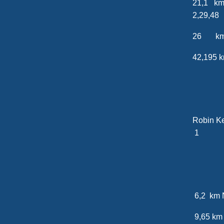
21,1
2,29,48
26 km
42,19
20
Robi
1
6,2 km
9,65