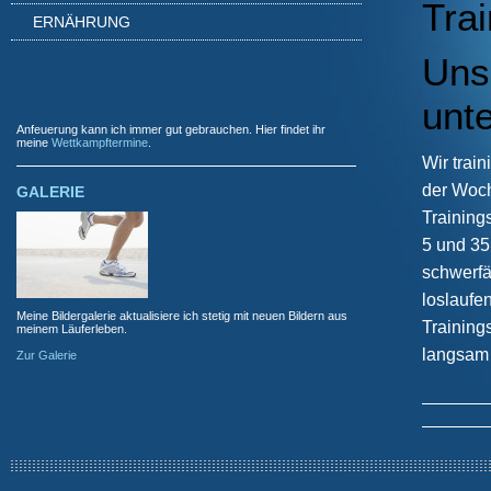
Trai
ERNÄHRUNG
Unse
unte
Anfeuerung kann ich immer gut gebrauchen. Hier findet ihr
meine
Wettkampftermine
.
Wir trai
der Woch
GALERIE
Training
5 und 35
schwerfäl
loslaufe
Meine Bildergalerie aktualisiere ich stetig mit neuen Bildern aus
Training
meinem Läuferleben.
langsam 
Zur Galerie